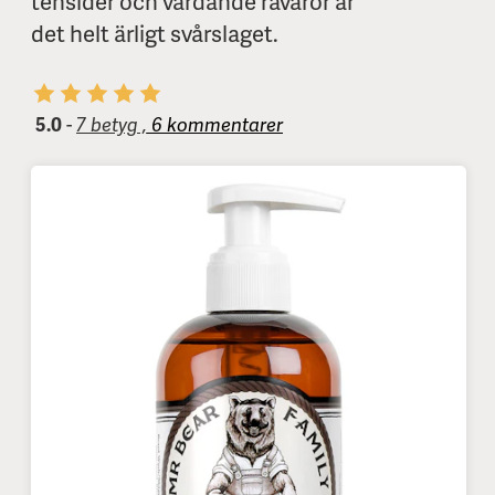
tensider och vårdande råvaror är
det helt ärligt svårslaget.
5.0
-
7 betyg ,
6 kommentarer