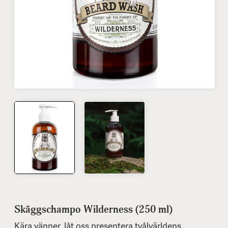
Skäggschampo Wilderness (250 ml)
Kära vänner, låt oss presentera tvålvärldens