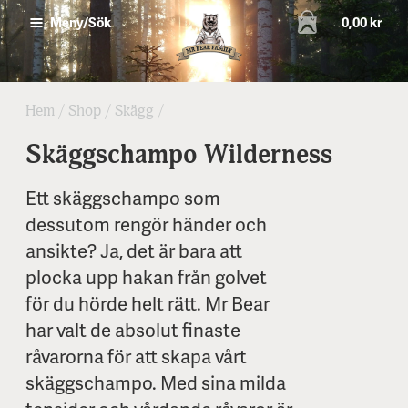
0,00 kr
Meny/Sök
Hem
/
Shop
/
Skägg
/
Skäggschampo Wilderness
Ett skäggschampo som
dessutom rengör händer och
ansikte? Ja, det är bara att
plocka upp hakan från golvet
för du hörde helt rätt. Mr Bear
har valt de absolut finaste
råvarorna för att skapa vårt
skäggschampo. Med sina milda