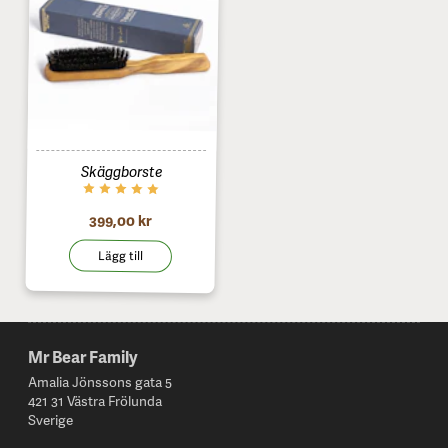
Skäggborste
399,00 kr
Lägg till
Mr Bear Family
Footer
Amalia Jönssons gata 5
421 31 Västra Frölunda
Sverige