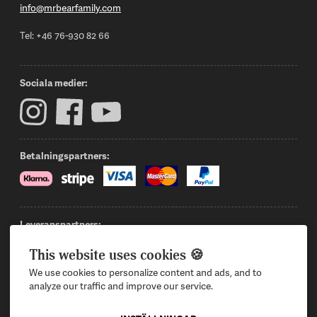
info@mrbearfamily.com
Tel: +46 76-930 82 66
Sociala medier:
Betalningspartners:
Leveranspartners:
This website uses cookies 🍪
We use cookies to personalize content and ads, and to
Logga in
Intresserad av att bli återförsäljare?
analyze our traffic and improve our service.
Privacy Policy
Kontakta oss
Terms & Conditions