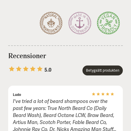
Recensioner
5.0
Betygsätt produkten
1 stars
2 stars
3 stars
4 stars
5 stars
Ludo
Namn eller smeknamn:
I've tried a lot of beard shampoos over the
past few years: True North Beard Co (Daily
Beard Wash), Beard Octane LCW, Braw Beard,
E-post (visas inte publikt):
Artius Man, Scotch Porter, Fable Beard Co,
Johnnie Ray Co, Dr. Nicks Amazing Man Stuff…