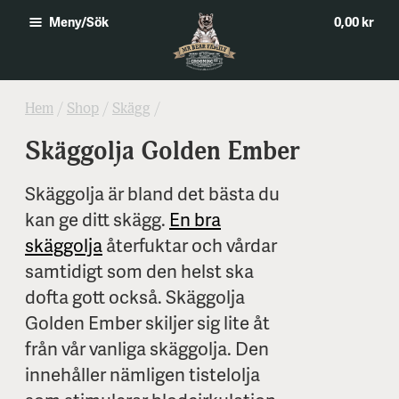
0,00 kr
Meny/Sök
Hem
/
Shop
/
Skägg
/
Skäggolja Golden Ember
Skäggolja är bland det bästa du
kan ge ditt skägg.
En bra
skäggolja
återfuktar och vårdar
samtidigt som den helst ska
dofta gott också. Skäggolja
Golden Ember skiljer sig lite åt
från vår vanliga skäggolja. Den
innehåller nämligen tistelolja