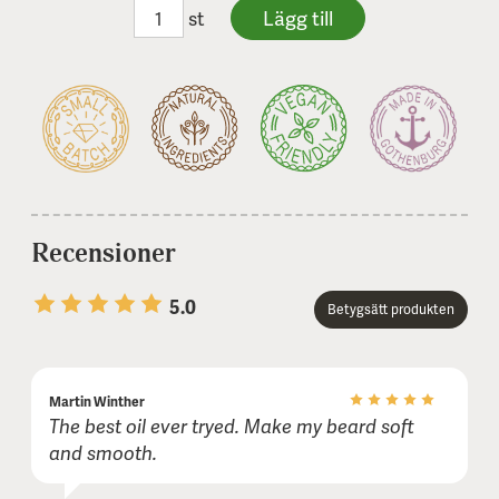
st
Recensioner
5.0
Betygsätt produkten
1 stars
2 stars
3 stars
4 stars
5 stars
Martin Winther
Namn eller smeknamn:
The best oil ever tryed. Make my beard soft
and smooth.
E-post (visas inte publikt):