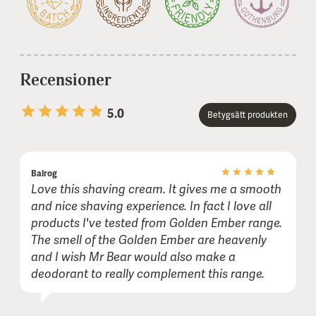
Recensioner
5.0
Betygsätt produkten
1 stars
2 stars
3 stars
4 stars
5 stars
Balrog
Namn eller smeknamn:
Love this shaving cream. It gives me a smooth
and nice shaving experience. In fact I love all
products I've tested from Golden Ember range.
E-post (visas inte publikt):
The smell of the Golden Ember are heavenly
and I wish Mr Bear would also make a
deodorant to really complement this range.
Kommentar (frivilligt):