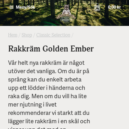
0,00 kr
Meny/Sök
Hem
/
Shop
/
Classic Selection
/
Rakkräm Golden Ember
Vår helt nya rakkräm är något
utöver det vanliga. Om du är på
språng kan du enkelt arbeta
upp ett lödder i händerna och
raka dig. Men om du vill ha lite
mer njutning i livet
rekommenderar vi starkt att du
lägger lite rakkräm i en skål och