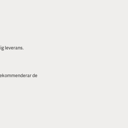
g leverans.
g rekommenderar de