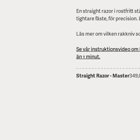
En straight razor i rostfritt
tightare fäste, för precisio
Läs mer om vilken rakkniv s
Se vår instruktionsvideo om 
än 1 minut.
Straight Razor - Master
349,