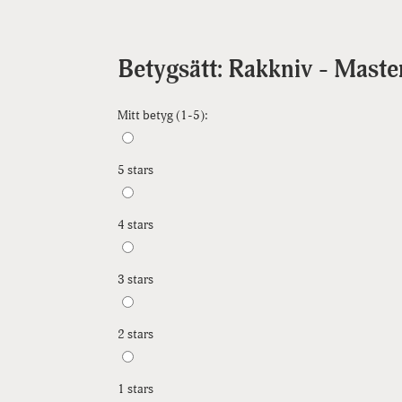
Betygsätt: Rakkniv - Maste
Mitt betyg (1-5):
5 stars
4 stars
3 stars
2 stars
1 stars