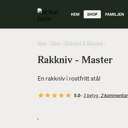
HEM
SHOP
FAMILJEN
Hem
/
Shop
/
Hudvård & Rakning
/
Rakkniv - Master
En rakkniv i rostfritt stål
5.0
-
3 betyg ,
2 kommentar