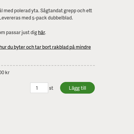
 stål med polerad yta. Sågtandat grepp och ett
n. Levereras med 5-pack dubbelblad.
om passar just dig
här
.
hur du byter och tar bort rakblad på mindre
00 kr
st