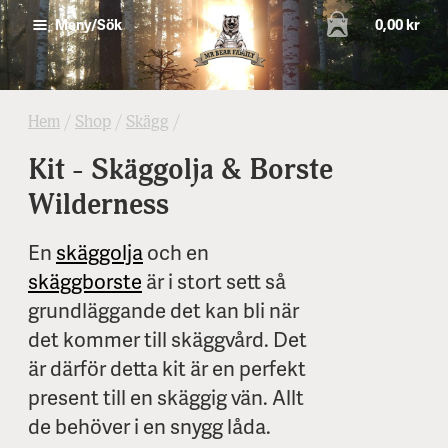
0,00 kr
Meny/Sök
Hem
/
Shop
/
Skägg
/
Kit - Skäggolja & Borste
Wilderness
En
skäggolja
och en
skäggborste
är i stort sett så
grundläggande det kan bli när
det kommer till skäggvård. Det
är därför detta kit är en perfekt
present till en skäggig vän. Allt
de behöver i en snygg låda.