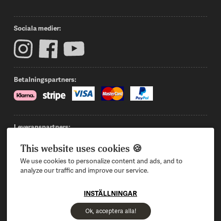
Sociala medier:
Betalningspartners:
Leveranspartners:
This website uses cookies 🍪
We use cookies to personalize content and ads, and to
Logga in
Intresserad av att bli återförsäljare?
analyze our traffic and improve our service.
Privacy Policy
Kontakta oss
Terms & Conditions
INSTÄLLNINGAR
© 2026 Mr Bear Co. AB
Org nr: 556986-6550