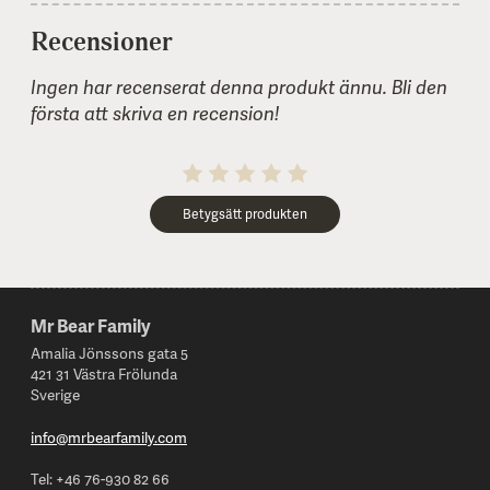
Recensioner
Ingen har recenserat denna produkt ännu. Bli den
första att skriva en recension!
1 stars
2 stars
3 stars
4 stars
5 stars
Betygsätt produkten
Namn eller smeknamn:
E-post (visas inte publikt):
Mr Bear Family
Footer
Amalia Jönssons gata 5
421 31 Västra Frölunda
Kommentar (frivilligt):
Sverige
info@mrbearfamily.com
Tel: +46 76-930 82 66