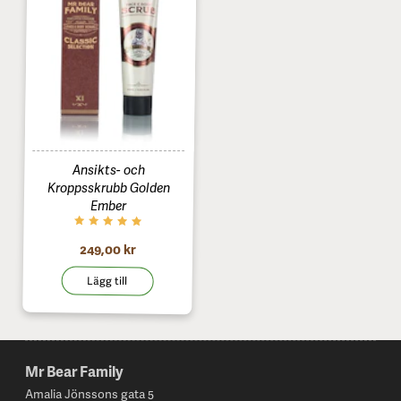
Ansikts- och
Kroppsskrubb Golden
Ember
249,00 kr
Lägg till
Mr Bear Family
Footer
Amalia Jönssons gata 5